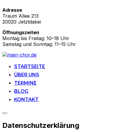
Adresse
Traum Allee 213
20020 Jetztdabei
Öffnungszeiten
Montag bis Freitag: 10–18 Uhr
Samstag und Sonntag: 11–15 Uhr
Zu
Inhalten
springen
STARTSEITE
ÜBER UNS
TERMINE
BLOG
KONTAKT
Seitenleiste
&
Datenschutzerklärung
Navigation
umschalten