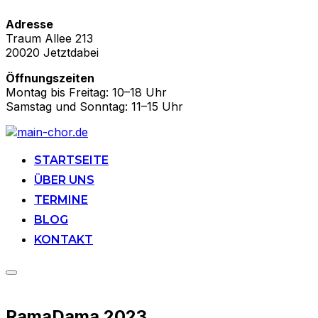
Adresse
Traum Allee 213
20020 Jetztdabei
Öffnungszeiten
Montag bis Freitag: 10–18 Uhr
Samstag und Sonntag: 11–15 Uhr
Zu
Inhalten
springen
STARTSEITE
ÜBER UNS
TERMINE
BLOG
KONTAKT
Seitenleiste
&
Navigation
RamaDama 2023
umschalten