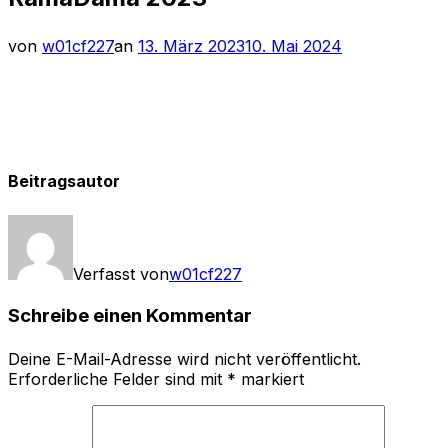
Veröffentlicht
von
w01cf227
an
13. März 2023
10. Mai 2024
am
Beitragsautor
Verfasst von
w01cf227
Schreibe einen Kommentar
Deine E-Mail-Adresse wird nicht veröffentlicht.
Erforderliche Felder sind mit
*
markiert