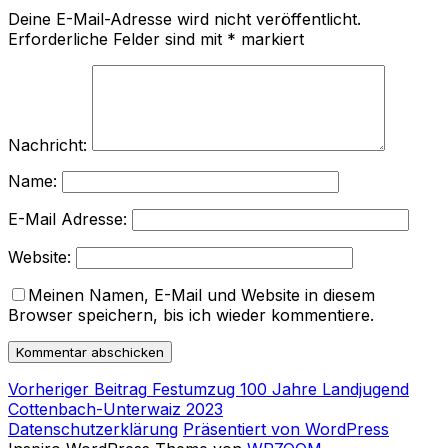
Deine E-Mail-Adresse wird nicht veröffentlicht.
Erforderliche Felder sind mit
*
markiert
Nachricht:
Name:
E-Mail Adresse:
Website:
Meinen Namen, E-Mail und Website in diesem
Browser speichern, bis ich wieder kommentiere.
Vorheriger
Vorheriger Beitrag
Festumzug 100 Jahre Landjugend
Beitragsnavigation
Beitrag
Cottenbach-Unterwaiz 2023
Datenschutzerklärung
Präsentiert von WordPress