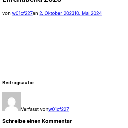
Veröffentlicht
von
w01cf227
an
2. Oktober 2023
10. Mai 2024
am
Beitragsautor
Verfasst von
w01cf227
Schreibe einen Kommentar