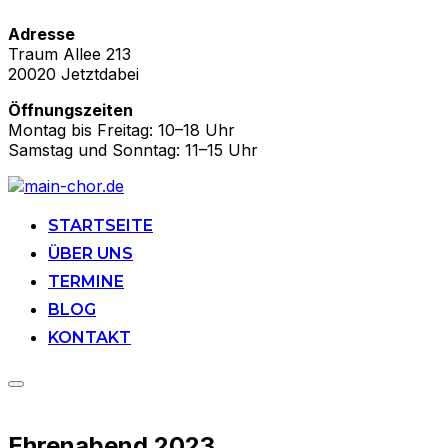
Adresse
Traum Allee 213
20020 Jetztdabei
Öffnungszeiten
Montag bis Freitag: 10–18 Uhr
Samstag und Sonntag: 11–15 Uhr
Zu
Inhalten
springen
STARTSEITE
ÜBER UNS
TERMINE
BLOG
KONTAKT
Seitenleiste
&
Navigation
Ehrenabend 2023
umschalten